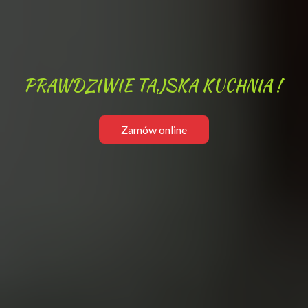
P
R
A
W
D
Z
I
W
I
E
T
A
J
S
K
A
K
U
C
H
N
I
A
!
Zamów online